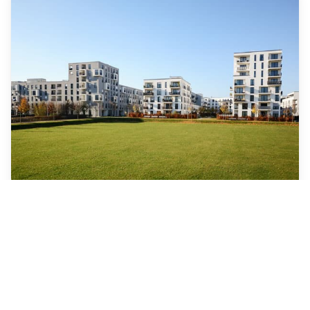
Terrenos
Amplía tus horizontes con nuestra oferta de
terrenos en Nigrán. Ya sea
para construir
la
casa de tus sueños desde cero, desarrollar un
proyecto de inversión
o simplemente para
disfrutar de un espacio propio, te ayudamos a
encontrar
la parcela perfecta
que se ajuste a