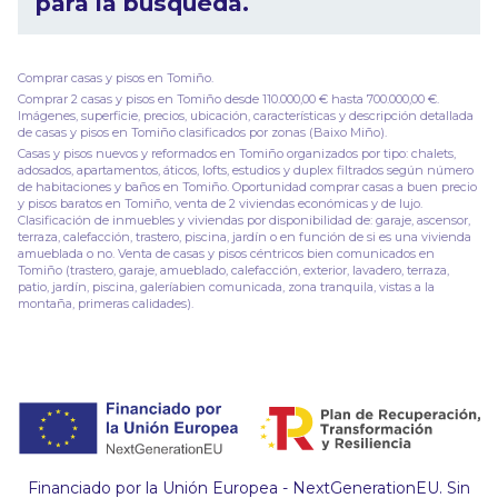
para la búsqueda.
Comprar casas y pisos en Tomiño.
Comprar 2 casas y pisos en Tomiño desde 110.000,00 € hasta 700.000,00 €.
Imágenes, superficie, precios, ubicación, características y descripción detallada
de casas y pisos en Tomiño clasificados por zonas (Baixo Miño).
Casas y pisos nuevos y reformados en Tomiño organizados por tipo: chalets,
adosados, apartamentos, áticos, lofts, estudios y duplex filtrados según número
de habitaciones y baños en Tomiño. Oportunidad comprar casas a buen precio
y pisos baratos en Tomiño, venta de 2 viviendas económicas y de lujo.
Clasificación de inmuebles y viviendas por disponibilidad de: garaje, ascensor,
terraza, calefacción, trastero, piscina, jardín o en función de si es una vivienda
amueblada o no. Venta de casas y pisos céntricos bien comunicados en
Tomiño (trastero, garaje, amueblado, calefacción, exterior, lavadero, terraza,
patio, jardín, piscina, galeríabien comunicada, zona tranquila, vistas a la
montaña, primeras calidades).
Financiado por la Unión Europea - NextGenerationEU. Sin