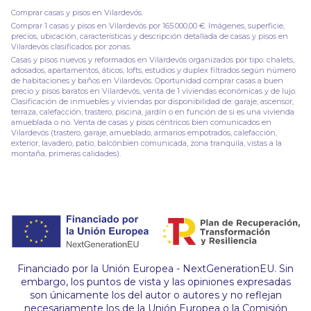
Comprar casas y pisos en Vilardevós.
Comprar 1 casas y pisos en Vilardevós por 165.000,00 €. Imágenes, superficie,
precios, ubicación, características y descripción detallada de casas y pisos en
Vilardevós clasificados por zonas.
Casas y pisos nuevos y reformados en Vilardevós organizados por tipo: chalets,
adosados, apartamentos, áticos, lofts, estudios y duplex filtrados según número
de habitaciones y baños en Vilardevós. Oportunidad comprar casas a buen
precio y pisos baratos en Vilardevós, venta de 1 viviendas económicas y de lujo.
Clasificación de inmuebles y viviendas por disponibilidad de: garaje, ascensor,
terraza, calefacción, trastero, piscina, jardín o en función de si es una vivienda
amueblada o no. Venta de casas y pisos céntricos bien comunicados en
Vilardevós (trastero, garaje, amueblado, armarios empotrados, calefacción,
exterior, lavadero, patio, balcónbien comunicada, zona tranquila, vistas a la
montaña, primeras calidades).
Financiado por la Unión Europea - NextGenerationEU. Sin
embargo, los puntos de vista y las opiniones expresadas
son únicamente los del autor o autores y no reflejan
necesariamente los de la Unión Europea o la Comisión