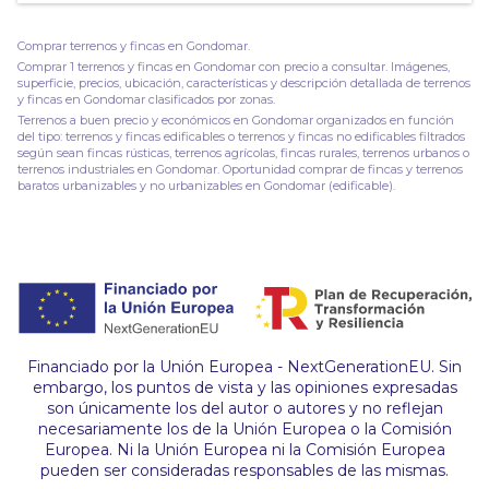
Comprar terrenos y fincas en Gondomar.
Comprar 1 terrenos y fincas en Gondomar con precio a consultar. Imágenes,
superficie, precios, ubicación, características y descripción detallada de terrenos
y fincas en Gondomar clasificados por zonas.
Terrenos a buen precio y económicos en Gondomar organizados en función
del tipo: terrenos y fincas edificables o terrenos y fincas no edificables filtrados
según sean fincas rústicas, terrenos agrícolas, fincas rurales, terrenos urbanos o
terrenos industriales en Gondomar. Oportunidad comprar de fincas y terrenos
baratos urbanizables y no urbanizables en Gondomar (edificable).
Financiado por la Unión Europea - NextGenerationEU. Sin
embargo, los puntos de vista y las opiniones expresadas
son únicamente los del autor o autores y no reflejan
necesariamente los de la Unión Europea o la Comisión
Europea. Ni la Unión Europea ni la Comisión Europea
pueden ser consideradas responsables de las mismas.